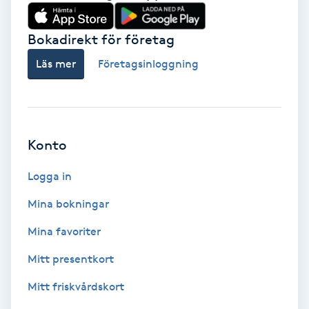
Babylights
Bokadirekt för företag
Balayage
Läs mer
Företagsinloggning
Bambumassage
Barber
Konto
Logga in
Barnklippning
Mina bokningar
BIAB
Mina favoriter
Blowout
Mitt presentkort
Mitt friskvårdskort
Bottenfärg