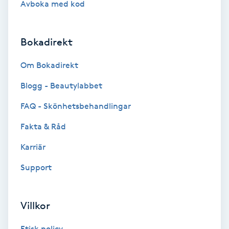
Avboka med kod
Brynformning
Bokadirekt
Brynfärgning
Om Bokadirekt
Brynplockning
Blogg - Beautylabbet
Bröllopsuppsättning
FAQ - Skönhetsbehandlingar
C
Fakta & Råd
Celluliter
Karriär
Support
Coachning
Color correction
Villkor
Etisk policy