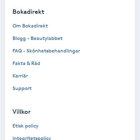
Bokadirekt
Brynformning
Om Bokadirekt
Brynfärgning
Blogg - Beautylabbet
Brynplockning
FAQ - Skönhetsbehandlingar
Fakta & Råd
Bröllopsuppsättning
C
Karriär
Support
Celluliter
Coachning
Villkor
Color correction
Etisk policy
Integritetspolicy