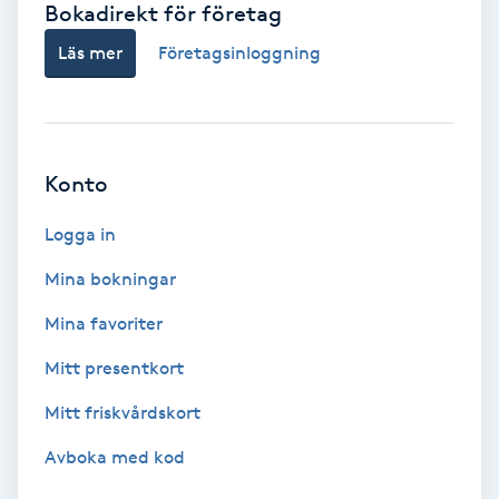
Bokadirekt för företag
Babylights
Läs mer
Företagsinloggning
Balayage
Bambumassage
Konto
Barber
Logga in
Mina bokningar
Barnklippning
Mina favoriter
BIAB
Mitt presentkort
Mitt friskvårdskort
Blowout
Avboka med kod
Bottenfärg