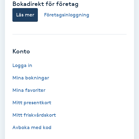
Bokadirekt för företag
Babylights
Läs mer
Företagsinloggning
Balayage
Bambumassage
Konto
Barber
Logga in
Mina bokningar
Barnklippning
Mina favoriter
BIAB
Mitt presentkort
Mitt friskvårdskort
Blowout
Avboka med kod
Bottenfärg