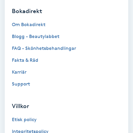
Bokadirekt
Brynformning
Om Bokadirekt
Brynfärgning
Blogg - Beautylabbet
Brynplockning
FAQ - Skönhetsbehandlingar
Fakta & Råd
Bröllopsuppsättning
C
Karriär
Support
Celluliter
Coachning
Villkor
Color correction
Etisk policy
Integritetspolicy