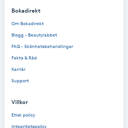
Bokadirekt
Brynformning
Om Bokadirekt
Brynfärgning
Blogg - Beautylabbet
Brynplockning
FAQ - Skönhetsbehandlingar
Fakta & Råd
Bröllopsuppsättning
C
Karriär
Support
Celluliter
Coachning
Villkor
Color correction
Etisk policy
Integritetspolicy