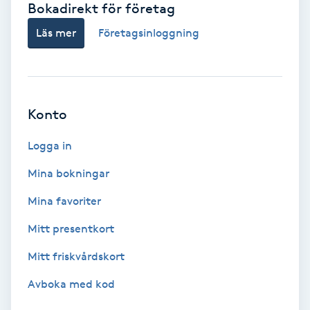
Bokadirekt för företag
Babylights
Läs mer
Företagsinloggning
Balayage
Bambumassage
Konto
Barber
Logga in
Mina bokningar
Barnklippning
Mina favoriter
BIAB
Mitt presentkort
Mitt friskvårdskort
Blowout
Avboka med kod
Bottenfärg