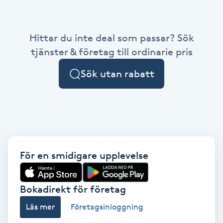
Babylights
Hittar du inte deal som passar? Sök
Balayage
tjänster & företag till ordinarie pris
Sök utan rabatt
Bambumassage
Barber
Barnklippning
För en smidigare upplevelse
BIAB
Blowout
Bokadirekt för företag
Läs mer
Företagsinloggning
Bottenfärg