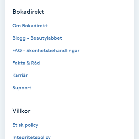
Bokadirekt
Brynformning
Om Bokadirekt
Brynfärgning
Blogg - Beautylabbet
Brynplockning
FAQ - Skönhetsbehandlingar
Fakta & Råd
Bröllopsuppsättning
C
Karriär
Support
Celluliter
Coachning
Villkor
Color correction
Etisk policy
Integritetspolicy