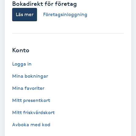
Bokadirekt för företag
Babylights
Läs mer
Företagsinloggning
Balayage
Bambumassage
Konto
Barber
Logga in
Mina bokningar
Barnklippning
Mina favoriter
BIAB
Mitt presentkort
Mitt friskvårdskort
Blowout
Avboka med kod
Bottenfärg