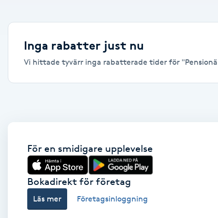
Alternativmedicin
Andningsmassage
Inga rabatter just nu
Vi hittade tyvärr inga rabatterade tider för "Pensionär
Ansiktslyft utan kirurgi
Aromamassage
Ashtanga Yoga
Ayurveda
För en smidigare upplevelse
Ayurvedisk Massage
Bokadirekt för företag
Läs mer
Företagsinloggning
Ansiktsbehandling djuprengörande
B