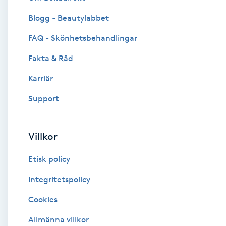
Blogg - Beautylabbet
Brynformning
FAQ - Skönhetsbehandlingar
Brynfärgning
Fakta & Råd
Brynplockning
Karriär
Support
Bröllopsuppsättning
C
Villkor
Celluliter
Etisk policy
Coachning
Integritetspolicy
Cookies
Color correction
Allmänna villkor