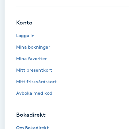
Babylights
Konto
Balayage
Logga in
Bambumassage
Mina bokningar
Mina favoriter
Barber
Mitt presentkort
Barnklippning
Mitt friskvårdskort
BIAB
Avboka med kod
Blowout
Bokadirekt
Bottenfärg
Om Bokadirekt