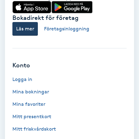
Babylights
Bokadirekt för företag
Balayage
Läs mer
Företagsinloggning
Bambumassage
Barber
Konto
Logga in
Barnklippning
Mina bokningar
BIAB
Mina favoriter
Blowout
Mitt presentkort
Mitt friskvårdskort
Bottenfärg