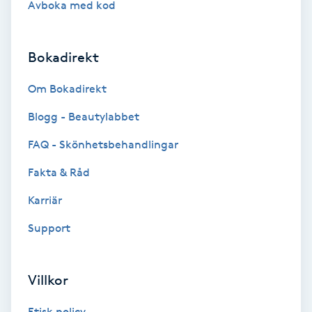
Avboka med kod
Brynformning
Bokadirekt
Brynfärgning
Om Bokadirekt
Brynplockning
Blogg - Beautylabbet
Bröllopsuppsättning
FAQ - Skönhetsbehandlingar
C
Fakta & Råd
Celluliter
Karriär
Support
Coachning
Color correction
Villkor
Etisk policy