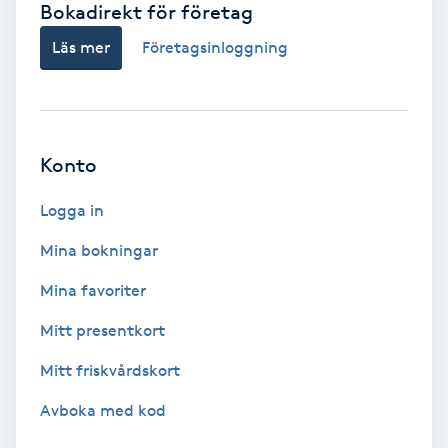
Bokadirekt för företag
Babylights
Läs mer
Företagsinloggning
Balayage
Bambumassage
Konto
Barber
Logga in
Mina bokningar
Barnklippning
Mina favoriter
BIAB
Mitt presentkort
Mitt friskvårdskort
Blowout
Avboka med kod
Bottenfärg