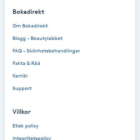
Bokadirekt
Brynformning
Om Bokadirekt
Brynfärgning
Blogg - Beautylabbet
Brynplockning
FAQ - Skönhetsbehandlingar
Fakta & Råd
Bröllopsuppsättning
C
Karriär
Support
Celluliter
Coachning
Villkor
Color correction
Etisk policy
Integritetspolicy