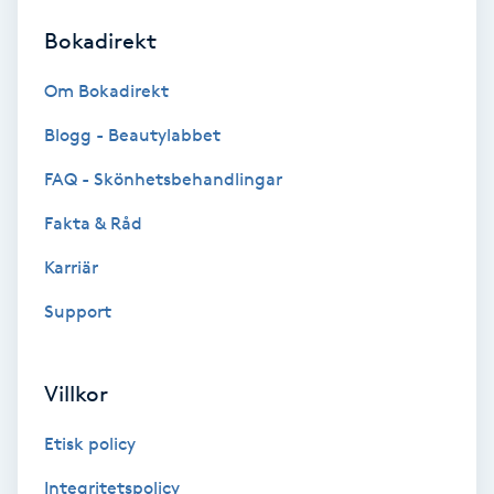
Bokadirekt
Brynformning
Om Bokadirekt
Brynfärgning
Blogg - Beautylabbet
Brynplockning
FAQ - Skönhetsbehandlingar
Fakta & Råd
Bröllopsuppsättning
C
Karriär
Support
Celluliter
Coachning
Villkor
Color correction
Etisk policy
Integritetspolicy