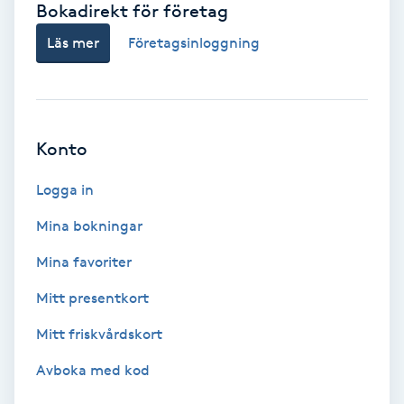
Bokadirekt för företag
Babylights
Läs mer
Företagsinloggning
Balayage
Bambumassage
Konto
Barber
Logga in
Mina bokningar
Barnklippning
Mina favoriter
BIAB
Mitt presentkort
Mitt friskvårdskort
Blowout
Avboka med kod
Bottenfärg