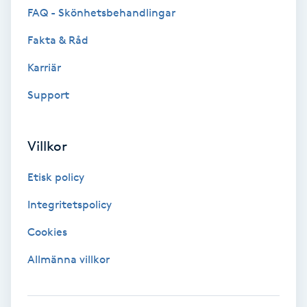
FAQ - Skönhetsbehandlingar
F
Fakta & Råd
Face framing
Karriär
Faceliftmassage
Support
Fet hårbotten
Villkor
Fettreducering
Etisk policy
Integritetspolicy
Fibromassage
Cookies
Fillers
Allmänna villkor
Fotmassage