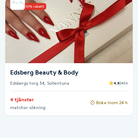
Upp till 10% rabatt
Babylights
Balayage
Bambumassage
Barber
Edsberg Beauty & Body
Barnklippning
Edsbergs torg 34, Sollentuna
4.8
2456
BIAB
4 tjänster
Boka inom 24 h
matchar sökning
Blowout
Bottenfärg