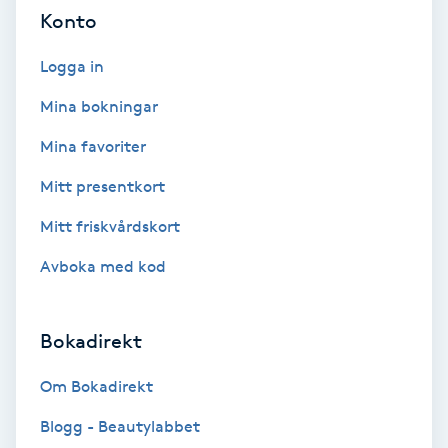
Cryoterapi
Konto
D
Logga in
Damklippning
Mina bokningar
Dermapen
Mina favoriter
Mitt presentkort
Diamantslipning
Mitt friskvårdskort
E
Avboka med kod
Enzympeeling
Extensions
Bokadirekt
Om Bokadirekt
Extensions borttagning
Blogg - Beautylabbet
Eyeliner-tatuering