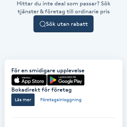
Hittar du inte deal som passar? Sök
Brynformning
tjänster & företag till ordinarie pris
Sök utan rabatt
Brynfärgning
Brynplockning
Bröllopsuppsättning
C
För en smidigare upplevelse
Celluliter
Bokadirekt för företag
Coachning
Läs mer
Företagsinloggning
Color correction