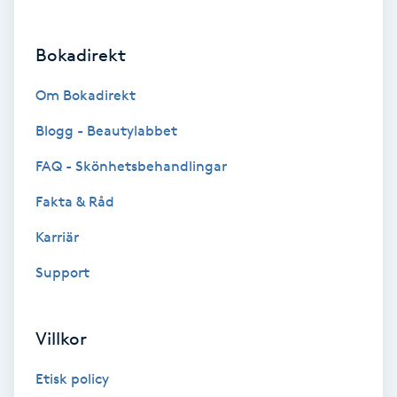
Brynformning
Bokadirekt
Brynfärgning
Om Bokadirekt
Brynplockning
Blogg - Beautylabbet
FAQ - Skönhetsbehandlingar
Bröllopsuppsättning
Fakta & Råd
C
Karriär
Celluliter
Support
Coachning
Villkor
Color correction
Etisk policy