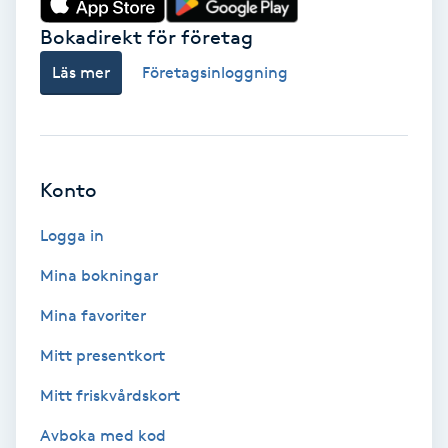
Bokadirekt för företag
Babylights
Läs mer
Företagsinloggning
Balayage
Bambumassage
Konto
Barber
Logga in
Barnklippning
Mina bokningar
BIAB
Mina favoriter
Mitt presentkort
Blowout
Mitt friskvårdskort
Bottenfärg
Avboka med kod