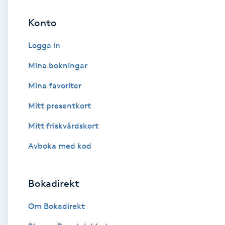
Konto
Brynformning
Logga in
Brynfärgning
Mina bokningar
Brynplockning
Mina favoriter
Mitt presentkort
Bröllopsuppsättning
C
Mitt friskvårdskort
Avboka med kod
Celluliter
Coachning
Bokadirekt
Color correction
Om Bokadirekt