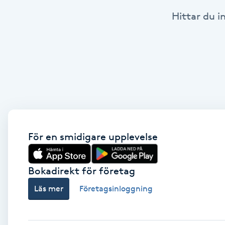
Hittar du i
Babylights
Balayage
Bambumassage
Barber
Barnklippning
För en smidigare upplevelse
BIAB
Bokadirekt för företag
Läs mer
Företagsinloggning
Blowout
Bottenfärg