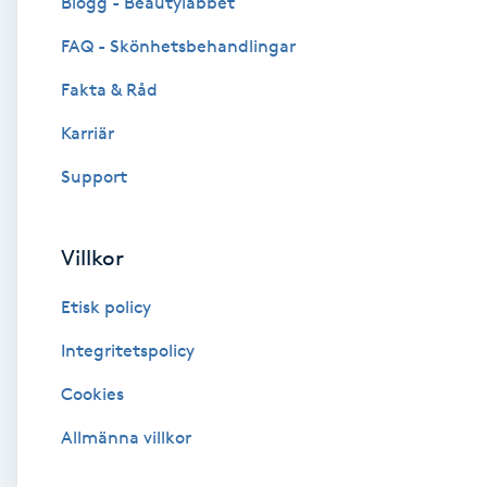
Blogg - Beautylabbet
Cryoterapi
FAQ - Skönhetsbehandlingar
D
Fakta & Råd
Damklippning
Karriär
Dermapen
Support
Diamantslipning
Villkor
E
Etisk policy
Enzympeeling
Integritetspolicy
Extensions
Cookies
Extensions borttagning
Allmänna villkor