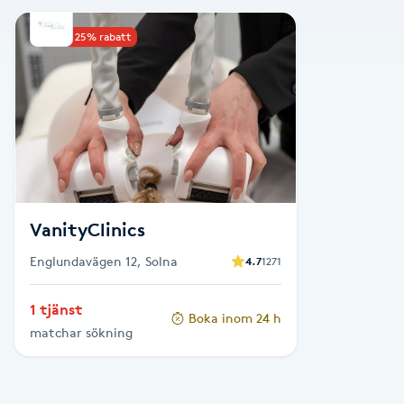
Alternativmedicin
Upp till 25% rabatt
Andningsmassage
Ansiktslyft utan kirurgi
Aromamassage
Ashtanga Yoga
VanityClinics
Englundavägen 12, Solna
4.7
1271
Ayurveda
1 tjänst
Boka inom 24 h
Ayurvedisk Massage
matchar sökning
Ansiktsbehandling djuprengörande
B