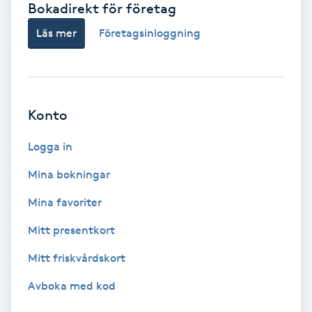
Bokadirekt för företag
Babylights
Läs mer
Företagsinloggning
Balayage
Bambumassage
Konto
Barber
Logga in
Mina bokningar
Barnklippning
Mina favoriter
BIAB
Mitt presentkort
Mitt friskvårdskort
Blowout
Avboka med kod
Bottenfärg