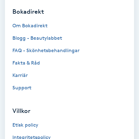
Bokadirekt
Brynformning
Om Bokadirekt
Brynfärgning
Blogg - Beautylabbet
Brynplockning
FAQ - Skönhetsbehandlingar
Fakta & Råd
Bröllopsuppsättning
C
Karriär
Support
Celluliter
Coachning
Villkor
Color correction
Etisk policy
Integritetspolicy