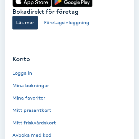
Bokadirekt för företag
Babylights
Läs mer
Företagsinloggning
Balayage
Bambumassage
Konto
Barber
Logga in
Barnklippning
Mina bokningar
BIAB
Mina favoriter
Mitt presentkort
Blowout
Mitt friskvårdskort
Bottenfärg
Avboka med kod