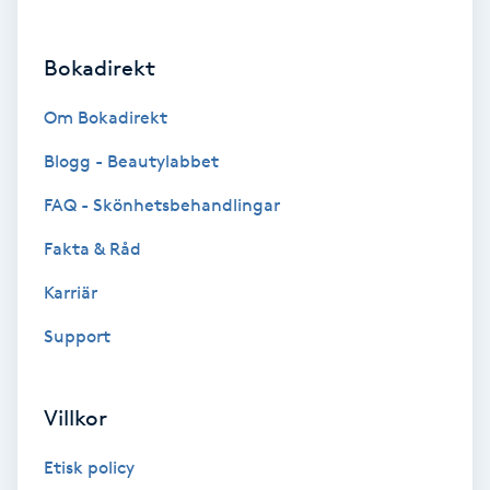
Brynformning
Bokadirekt
Brynfärgning
Om Bokadirekt
Brynplockning
Blogg - Beautylabbet
FAQ - Skönhetsbehandlingar
Bröllopsuppsättning
Fakta & Råd
C
Karriär
Celluliter
Support
Coachning
Villkor
Color correction
Etisk policy