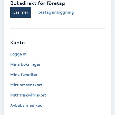
Bokadirekt för företag
Babylights
Läs mer
Företagsinloggning
Balayage
Bambumassage
Konto
Barber
Logga in
Mina bokningar
Barnklippning
Mina favoriter
BIAB
Mitt presentkort
Mitt friskvårdskort
Blowout
Avboka med kod
Bottenfärg