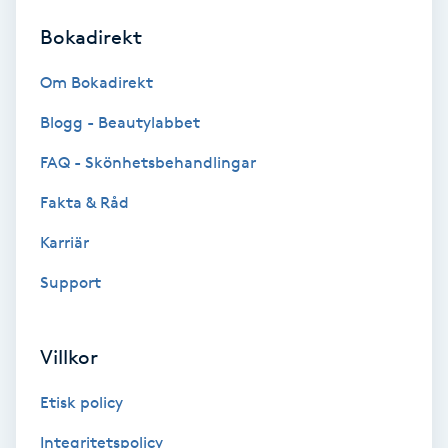
Bokadirekt
Brynformning
Om Bokadirekt
Brynfärgning
Blogg - Beautylabbet
Brynplockning
FAQ - Skönhetsbehandlingar
Fakta & Råd
Bröllopsuppsättning
C
Karriär
Support
Celluliter
Coachning
Villkor
Color correction
Etisk policy
Integritetspolicy