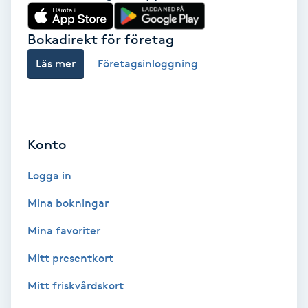
Babylights
Bokadirekt för företag
Balayage
Läs mer
Företagsinloggning
Bambumassage
Barber
Konto
Logga in
Barnklippning
Mina bokningar
BIAB
Mina favoriter
Blowout
Mitt presentkort
Mitt friskvårdskort
Bottenfärg