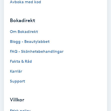
Avboka med kod
Brynformning
Bokadirekt
Brynfärgning
Om Bokadirekt
Brynplockning
Blogg - Beautylabbet
Bröllopsuppsättning
FAQ - Skönhetsbehandlingar
C
Fakta & Råd
Celluliter
Karriär
Support
Coachning
Color correction
Villkor
Etisk policy