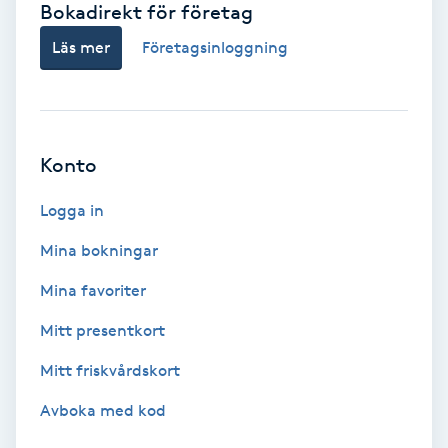
Bokadirekt för företag
Babylights
Läs mer
Företagsinloggning
Balayage
Bambumassage
Konto
Barber
Logga in
Mina bokningar
Barnklippning
Mina favoriter
BIAB
Mitt presentkort
Mitt friskvårdskort
Blowout
Avboka med kod
Bottenfärg