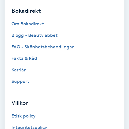
Bokadirekt
Brynformning
Om Bokadirekt
Brynfärgning
Blogg - Beautylabbet
Brynplockning
FAQ - Skönhetsbehandlingar
Fakta & Råd
Bröllopsuppsättning
C
Karriär
Support
Celluliter
Coachning
Villkor
Color correction
Etisk policy
Integritetspolicy