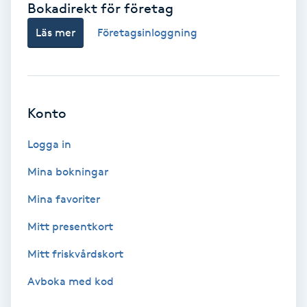
Bokadirekt för företag
Babylights
Läs mer
Företagsinloggning
Balayage
Bambumassage
Konto
Barber
Logga in
Mina bokningar
Barnklippning
Mina favoriter
BIAB
Mitt presentkort
Mitt friskvårdskort
Blowout
Avboka med kod
Bottenfärg