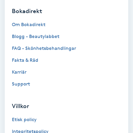
Bokadirekt
Brynformning
Om Bokadirekt
Brynfärgning
Blogg - Beautylabbet
Brynplockning
FAQ - Skönhetsbehandlingar
Fakta & Råd
Bröllopsuppsättning
C
Karriär
Support
Celluliter
Coachning
Villkor
Color correction
Etisk policy
Integritetspolicy