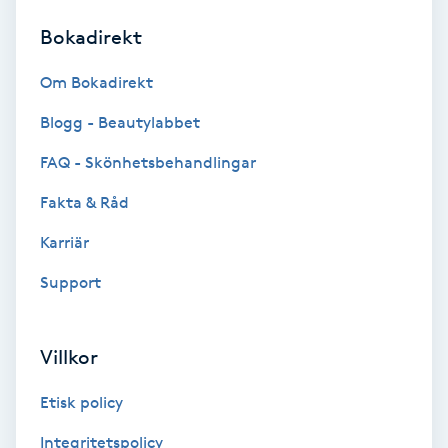
Bokadirekt
Brynformning
Om Bokadirekt
Brynfärgning
Blogg - Beautylabbet
Brynplockning
FAQ - Skönhetsbehandlingar
Fakta & Råd
Bröllopsuppsättning
C
Karriär
Support
Celluliter
Coachning
Villkor
Color correction
Etisk policy
Integritetspolicy