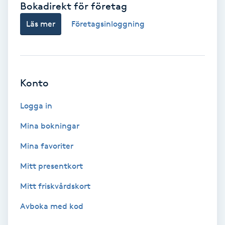
Bokadirekt för företag
Babylights
Läs mer
Företagsinloggning
Balayage
Bambumassage
Konto
Barber
Logga in
Mina bokningar
Barnklippning
Mina favoriter
BIAB
Mitt presentkort
Mitt friskvårdskort
Blowout
Avboka med kod
Bottenfärg