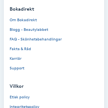
Bokadirekt
Brynformning
Om Bokadirekt
Brynfärgning
Blogg - Beautylabbet
Brynplockning
FAQ - Skönhetsbehandlingar
Fakta & Råd
Bröllopsuppsättning
C
Karriär
Support
Celluliter
Coachning
Villkor
Color correction
Etisk policy
Integritetspolicy