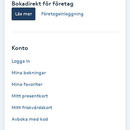
Bokadirekt för företag
Babylights
Läs mer
Företagsinloggning
Balayage
Bambumassage
Konto
Barber
Logga in
Mina bokningar
Barnklippning
Mina favoriter
BIAB
Mitt presentkort
Mitt friskvårdskort
Blowout
Avboka med kod
Bottenfärg