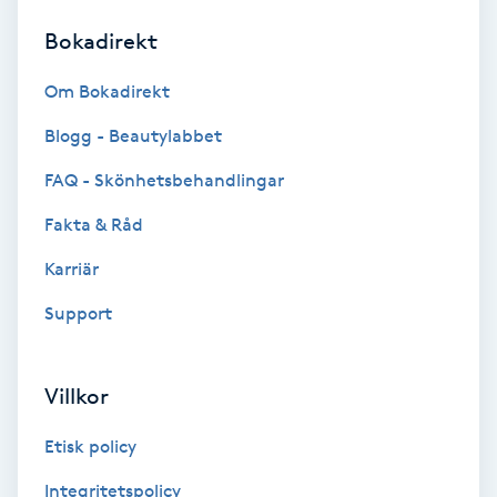
Bokadirekt
Brynformning
Om Bokadirekt
Brynfärgning
Blogg - Beautylabbet
Brynplockning
FAQ - Skönhetsbehandlingar
Fakta & Råd
Bröllopsuppsättning
C
Karriär
Support
Celluliter
Coachning
Villkor
Color correction
Etisk policy
Integritetspolicy