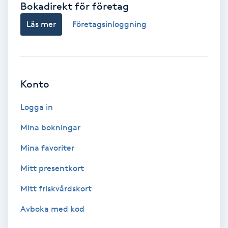
Bokadirekt för företag
Babylights
Läs mer
Företagsinloggning
Balayage
Bambumassage
Konto
Barber
Logga in
Mina bokningar
Barnklippning
Mina favoriter
BIAB
Mitt presentkort
Mitt friskvårdskort
Blowout
Avboka med kod
Bottenfärg