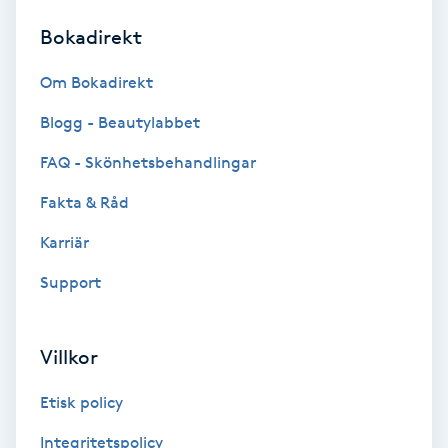
Bokadirekt
Brynformning
Om Bokadirekt
Brynfärgning
Blogg - Beautylabbet
Brynplockning
FAQ - Skönhetsbehandlingar
Fakta & Råd
Bröllopsuppsättning
C
Karriär
Support
Celluliter
Coachning
Villkor
Color correction
Etisk policy
Integritetspolicy