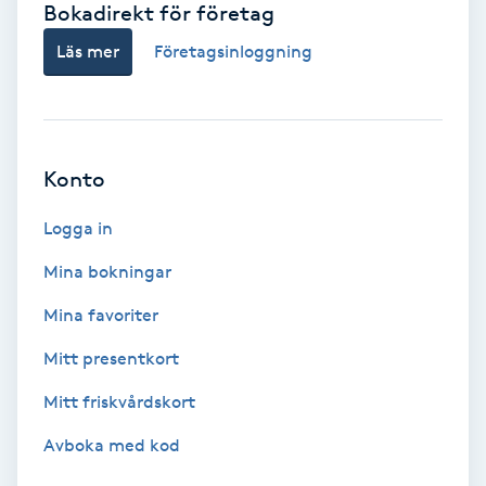
Bokadirekt för företag
Babylights
Läs mer
Företagsinloggning
Balayage
Bambumassage
Konto
Barber
Logga in
Mina bokningar
Barnklippning
Mina favoriter
BIAB
Mitt presentkort
Mitt friskvårdskort
Blowout
Avboka med kod
Bottenfärg