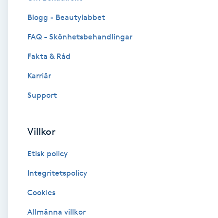
Blogg - Beautylabbet
Brynformning
FAQ - Skönhetsbehandlingar
Brynfärgning
Fakta & Råd
Brynplockning
Karriär
Support
Bröllopsuppsättning
C
Villkor
Celluliter
Etisk policy
Coachning
Integritetspolicy
Cookies
Color correction
Allmänna villkor