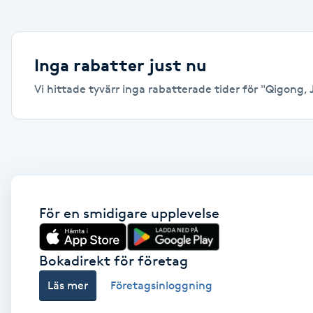
Alternativmedicin
Andningsmassage
Inga rabatter just nu
Vi hittade tyvärr inga rabatterade tider för "Qigong, J
Ansiktslyft utan kirurgi
Aromamassage
Ashtanga Yoga
Ayurveda
För en smidigare upplevelse
Ayurvedisk Massage
Bokadirekt för företag
Läs mer
Företagsinloggning
Ansiktsbehandling djuprengörande
B