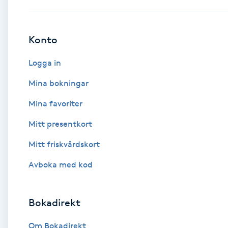
Babylights
Konto
Balayage
Logga in
Bambumassage
Mina bokningar
Mina favoriter
Barber
Mitt presentkort
Barnklippning
Mitt friskvårdskort
BIAB
Avboka med kod
Blowout
Bokadirekt
Bottenfärg
Om Bokadirekt