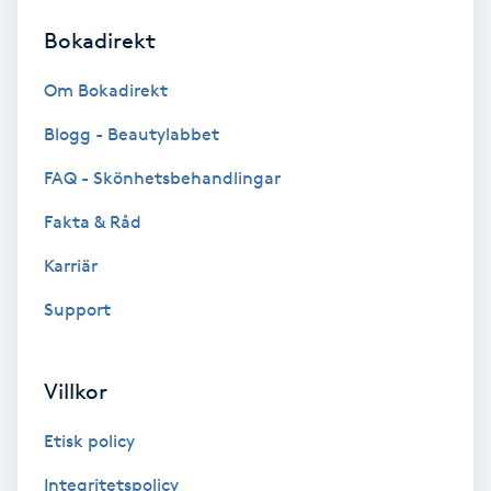
Bokadirekt
Brynformning
Om Bokadirekt
Brynfärgning
Blogg - Beautylabbet
Brynplockning
FAQ - Skönhetsbehandlingar
Fakta & Råd
Bröllopsuppsättning
C
Karriär
Support
Celluliter
Coachning
Villkor
Color correction
Etisk policy
Integritetspolicy