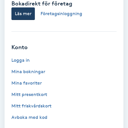
Bokadirekt för företag
Babylights
Läs mer
Företagsinloggning
Balayage
Bambumassage
Konto
Barber
Logga in
Mina bokningar
Barnklippning
Mina favoriter
BIAB
Mitt presentkort
Mitt friskvårdskort
Blowout
Avboka med kod
Bottenfärg