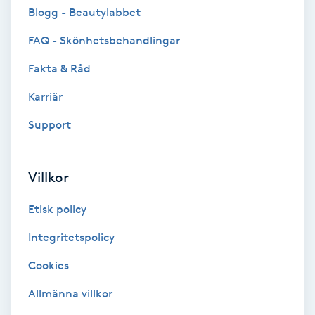
Cryoterapi
Blogg - Beautylabbet
D
FAQ - Skönhetsbehandlingar
Damklippning
Fakta & Råd
Karriär
Dermapen
Support
Diamantslipning
E
Villkor
Enzympeeling
Etisk policy
Extensions
Integritetspolicy
Cookies
Extensions borttagning
Allmänna villkor
Eyeliner-tatuering