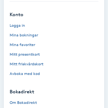
Brynformning
Konto
Brynfärgning
Logga in
Mina bokningar
Brynplockning
Mina favoriter
Bröllopsuppsättning
Mitt presentkort
C
Mitt friskvårdskort
Celluliter
Avboka med kod
Coachning
Bokadirekt
Color correction
Om Bokadirekt