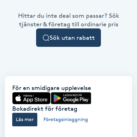
Babylights
Hittar du inte deal som passar? Sök
tjänster & företag till ordinarie pris
Balayage
Sök utan rabatt
Bambumassage
Barber
Barnklippning
För en smidigare upplevelse
BIAB
Bokadirekt för företag
Blowout
Läs mer
Företagsinloggning
Bottenfärg