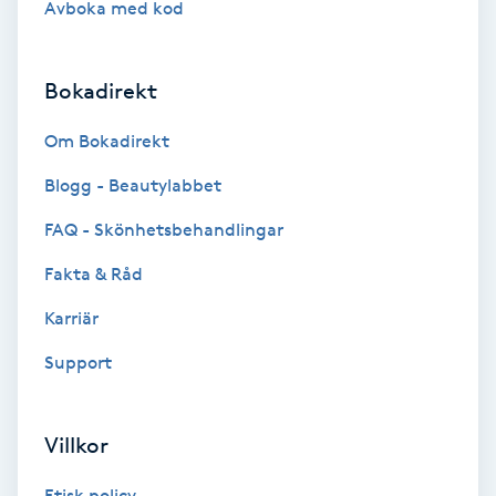
Avboka med kod
Brynformning
Bokadirekt
Brynfärgning
Om Bokadirekt
Brynplockning
Blogg - Beautylabbet
Bröllopsuppsättning
FAQ - Skönhetsbehandlingar
C
Fakta & Råd
Celluliter
Karriär
Support
Coachning
Color correction
Villkor
Etisk policy