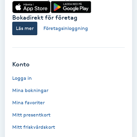
Babylights
Bokadirekt för företag
Balayage
Läs mer
Företagsinloggning
Bambumassage
Barber
Konto
Logga in
Barnklippning
Mina bokningar
BIAB
Mina favoriter
Blowout
Mitt presentkort
Mitt friskvårdskort
Bottenfärg