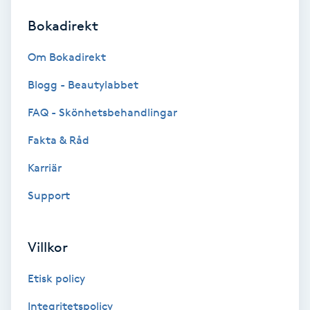
Bokadirekt
Brynformning
Om Bokadirekt
Brynfärgning
Blogg - Beautylabbet
Brynplockning
FAQ - Skönhetsbehandlingar
Fakta & Råd
Bröllopsuppsättning
C
Karriär
Support
Celluliter
Coachning
Villkor
Color correction
Etisk policy
Integritetspolicy