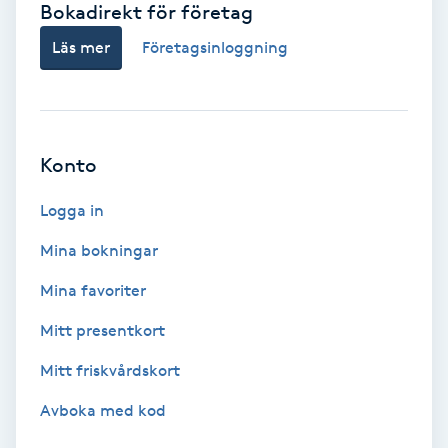
Bokadirekt för företag
Babylights
Läs mer
Företagsinloggning
Balayage
Bambumassage
Konto
Barber
Logga in
Mina bokningar
Barnklippning
Mina favoriter
BIAB
Mitt presentkort
Mitt friskvårdskort
Blowout
Avboka med kod
Bottenfärg