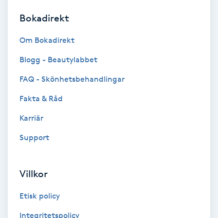
Bokadirekt
Brynformning
Om Bokadirekt
Brynfärgning
Blogg - Beautylabbet
Brynplockning
FAQ - Skönhetsbehandlingar
Fakta & Råd
Bröllopsuppsättning
C
Karriär
Support
Celluliter
Coachning
Villkor
Color correction
Etisk policy
Integritetspolicy