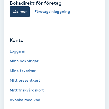
Bokadirekt för företag
Babylights
Läs mer
Företagsinloggning
Balayage
Bambumassage
Konto
Barber
Logga in
Mina bokningar
Barnklippning
Mina favoriter
BIAB
Mitt presentkort
Mitt friskvårdskort
Blowout
Avboka med kod
Bottenfärg