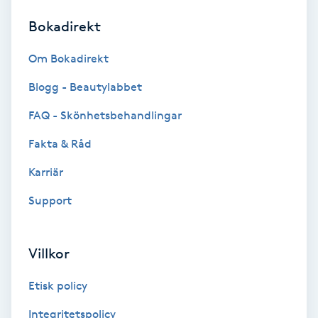
Bokadirekt
Brynformning
Om Bokadirekt
Brynfärgning
Blogg - Beautylabbet
Brynplockning
FAQ - Skönhetsbehandlingar
Fakta & Råd
Bröllopsuppsättning
C
Karriär
Support
Celluliter
Coachning
Villkor
Color correction
Etisk policy
Integritetspolicy