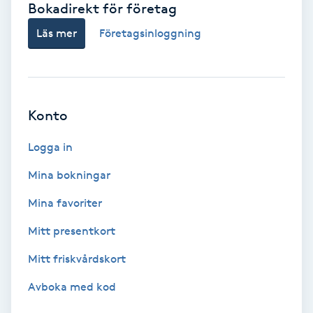
Bokadirekt för företag
Babylights
Läs mer
Företagsinloggning
Balayage
Bambumassage
Konto
Barber
Logga in
Mina bokningar
Barnklippning
Mina favoriter
BIAB
Mitt presentkort
Mitt friskvårdskort
Blowout
Avboka med kod
Bottenfärg