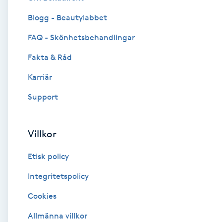
Blogg - Beautylabbet
Brynformning
FAQ - Skönhetsbehandlingar
Brynfärgning
Fakta & Råd
Brynplockning
Karriär
Support
Bröllopsuppsättning
C
Villkor
Celluliter
Etisk policy
Coachning
Integritetspolicy
Cookies
Color correction
Allmänna villkor