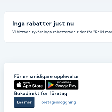
Alternativmedicin
Andningsmassage
Inga rabatter just nu
Vi hittade tyvärr inga rabatterade tider för "Reiki mas
Ansiktslyft utan kirurgi
Aromamassage
Ashtanga Yoga
Ayurveda
För en smidigare upplevelse
Ayurvedisk Massage
Bokadirekt för företag
Läs mer
Företagsinloggning
Ansiktsbehandling djuprengörande
B