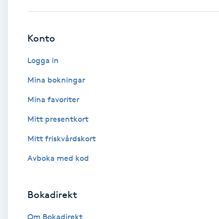
Babylights
Konto
Balayage
Logga in
Bambumassage
Mina bokningar
Mina favoriter
Barber
Mitt presentkort
Barnklippning
Mitt friskvårdskort
BIAB
Avboka med kod
Blowout
Bokadirekt
Bottenfärg
Om Bokadirekt