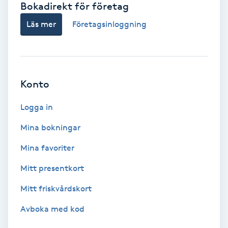
Bokadirekt för företag
Babylights
Läs mer
Företagsinloggning
Balayage
Bambumassage
Konto
Barber
Logga in
Mina bokningar
Barnklippning
Mina favoriter
BIAB
Mitt presentkort
Mitt friskvårdskort
Blowout
Avboka med kod
Bottenfärg