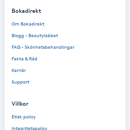
Bokadirekt
Brynformning
Om Bokadirekt
Brynfärgning
Blogg - Beautylabbet
Brynplockning
FAQ - Skönhetsbehandlingar
Fakta & Råd
Bröllopsuppsättning
C
Karriär
Support
Celluliter
Coachning
Villkor
Color correction
Etisk policy
Integritetspolicy