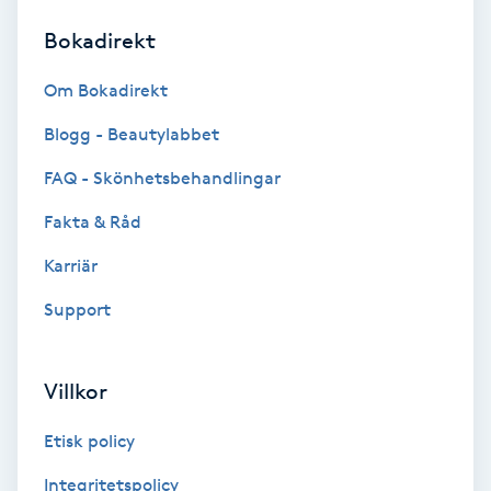
Bokadirekt
Brynformning
Om Bokadirekt
Brynfärgning
Blogg - Beautylabbet
Brynplockning
FAQ - Skönhetsbehandlingar
Fakta & Råd
Bröllopsuppsättning
C
Karriär
Support
Celluliter
Coachning
Villkor
Color correction
Etisk policy
Integritetspolicy