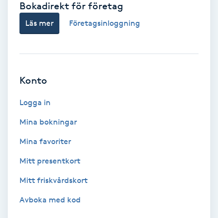
Bokadirekt för företag
Babylights
Läs mer
Företagsinloggning
Balayage
Bambumassage
Konto
Barber
Logga in
Mina bokningar
Barnklippning
Mina favoriter
BIAB
Mitt presentkort
Mitt friskvårdskort
Blowout
Avboka med kod
Bottenfärg