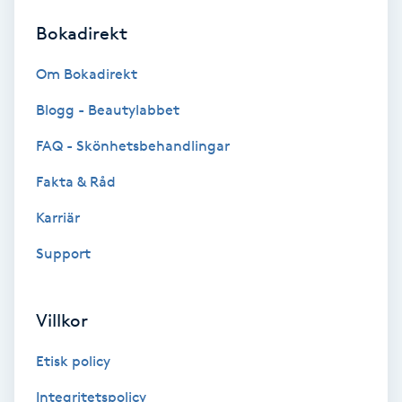
Bokadirekt
Brynformning
Om Bokadirekt
Brynfärgning
Blogg - Beautylabbet
Brynplockning
FAQ - Skönhetsbehandlingar
Fakta & Råd
Bröllopsuppsättning
C
Karriär
Support
Celluliter
Coachning
Villkor
Color correction
Etisk policy
Integritetspolicy