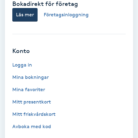
Bokadirekt för företag
Babylights
Läs mer
Företagsinloggning
Balayage
Bambumassage
Konto
Barber
Logga in
Mina bokningar
Barnklippning
Mina favoriter
BIAB
Mitt presentkort
Mitt friskvårdskort
Blowout
Avboka med kod
Bottenfärg