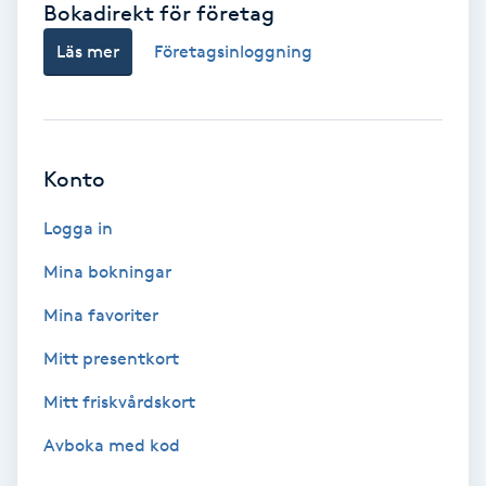
Bokadirekt för företag
Babylights
Läs mer
Företagsinloggning
Balayage
Bambumassage
Konto
Barber
Logga in
Mina bokningar
Barnklippning
Mina favoriter
BIAB
Mitt presentkort
Mitt friskvårdskort
Blowout
Avboka med kod
Bottenfärg