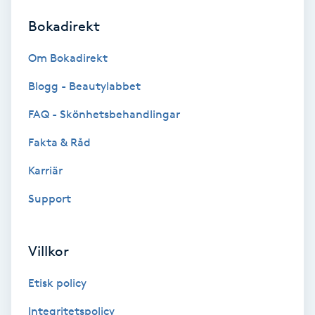
Bokadirekt
Brynformning
Om Bokadirekt
Brynfärgning
Blogg - Beautylabbet
Brynplockning
FAQ - Skönhetsbehandlingar
Fakta & Råd
Bröllopsuppsättning
C
Karriär
Support
Celluliter
Coachning
Villkor
Color correction
Etisk policy
Integritetspolicy