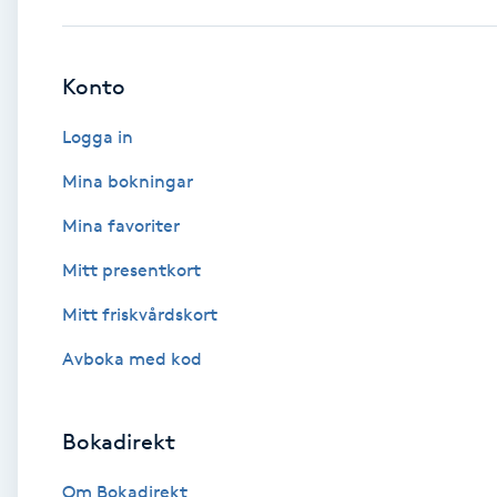
Babylights
Konto
Balayage
Logga in
Bambumassage
Mina bokningar
Mina favoriter
Barber
Mitt presentkort
Barnklippning
Mitt friskvårdskort
BIAB
Avboka med kod
Blowout
Bokadirekt
Bottenfärg
Om Bokadirekt