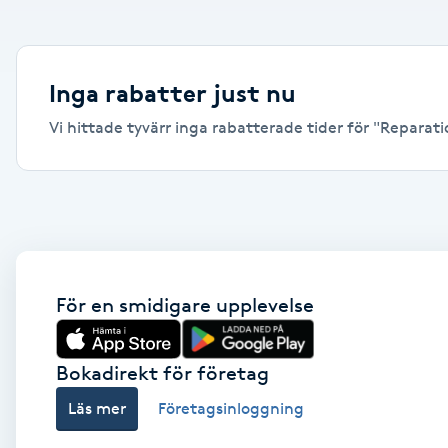
Alternativmedicin
Andningsmassage
Inga rabatter just nu
Vi hittade tyvärr inga rabatterade tider för "Reparation
Ansiktslyft utan kirurgi
Aromamassage
Ashtanga Yoga
Ayurveda
För en smidigare upplevelse
Ayurvedisk Massage
Bokadirekt för företag
Läs mer
Företagsinloggning
Ansiktsbehandling djuprengörande
B