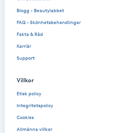
Blogg - Beautylabbet
Brynformning
FAQ - Skönhetsbehandlingar
Brynfärgning
Fakta & Råd
Brynplockning
Karriär
Support
Bröllopsuppsättning
C
Villkor
Celluliter
Etisk policy
Coachning
Integritetspolicy
Cookies
Color correction
Allmänna villkor