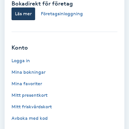
Bokadirekt för företag
Babylights
Läs mer
Företagsinloggning
Balayage
Bambumassage
Konto
Barber
Logga in
Mina bokningar
Barnklippning
Mina favoriter
BIAB
Mitt presentkort
Mitt friskvårdskort
Blowout
Avboka med kod
Bottenfärg