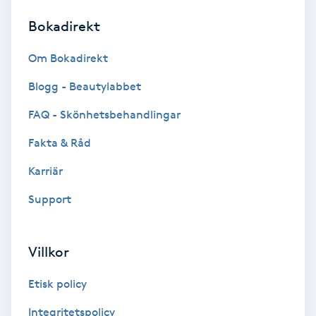
Bokadirekt
Brynformning
Om Bokadirekt
Brynfärgning
Blogg - Beautylabbet
Brynplockning
FAQ - Skönhetsbehandlingar
Fakta & Råd
Bröllopsuppsättning
C
Karriär
Support
Celluliter
Coachning
Villkor
Color correction
Etisk policy
Integritetspolicy