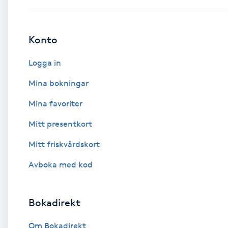
Babylights
Konto
Balayage
Logga in
Bambumassage
Mina bokningar
Mina favoriter
Barber
Mitt presentkort
Barnklippning
Mitt friskvårdskort
BIAB
Avboka med kod
Blowout
Bokadirekt
Bottenfärg
Om Bokadirekt