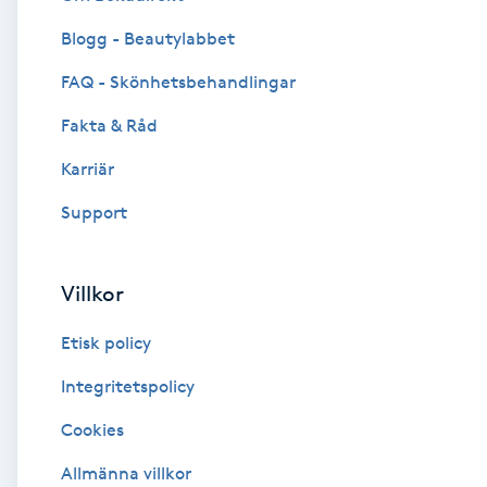
Blogg - Beautylabbet
Brynformning
FAQ - Skönhetsbehandlingar
Brynfärgning
Fakta & Råd
Brynplockning
Karriär
Support
Bröllopsuppsättning
C
Villkor
Celluliter
Etisk policy
Coachning
Integritetspolicy
Cookies
Color correction
Allmänna villkor