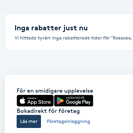
Alternativmedicin
Andningsmassage
Inga rabatter just nu
Vi hittade tyvärr inga rabatterade tider för "Rosacea, 
Ansiktslyft utan kirurgi
Aromamassage
Ashtanga Yoga
Ayurveda
För en smidigare upplevelse
Ayurvedisk Massage
Bokadirekt för företag
Läs mer
Företagsinloggning
Ansiktsbehandling djuprengörande
B