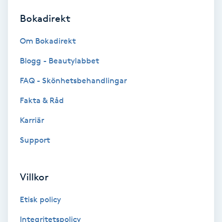
Bokadirekt
Brynformning
Om Bokadirekt
Brynfärgning
Blogg - Beautylabbet
Brynplockning
FAQ - Skönhetsbehandlingar
Fakta & Råd
Bröllopsuppsättning
C
Karriär
Support
Celluliter
Coachning
Villkor
Color correction
Etisk policy
Integritetspolicy