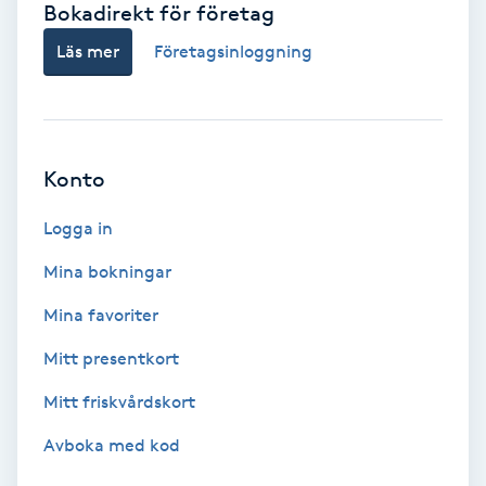
Bokadirekt för företag
Babylights
Läs mer
Företagsinloggning
Balayage
Bambumassage
Konto
Barber
Logga in
Mina bokningar
Barnklippning
Mina favoriter
BIAB
Mitt presentkort
Mitt friskvårdskort
Blowout
Avboka med kod
Bottenfärg