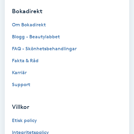
Bokadirekt
Brynformning
Om Bokadirekt
Brynfärgning
Blogg - Beautylabbet
Brynplockning
FAQ - Skönhetsbehandlingar
Fakta & Råd
Bröllopsuppsättning
C
Karriär
Support
Celluliter
Coachning
Villkor
Color correction
Etisk policy
Integritetspolicy