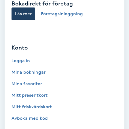
Bokadirekt för företag
Babylights
Läs mer
Företagsinloggning
Balayage
Bambumassage
Konto
Barber
Logga in
Mina bokningar
Barnklippning
Mina favoriter
BIAB
Mitt presentkort
Mitt friskvårdskort
Blowout
Avboka med kod
Bottenfärg