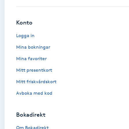
Babylights
Konto
Balayage
Logga in
Bambumassage
Mina bokningar
Mina favoriter
Barber
Mitt presentkort
Barnklippning
Mitt friskvårdskort
BIAB
Avboka med kod
Blowout
Bokadirekt
Bottenfärg
Om Bokadirekt