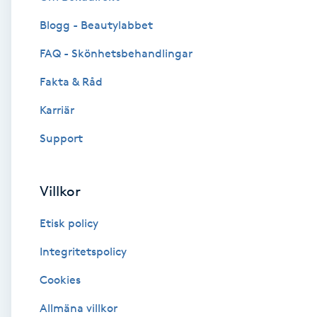
Blogg - Beautylabbet
Brynformning
FAQ - Skönhetsbehandlingar
Brynfärgning
Fakta & Råd
Brynplockning
Karriär
Support
Bröllopsuppsättning
C
Villkor
Celluliter
Etisk policy
Coachning
Integritetspolicy
Cookies
Color correction
Allmäna villkor