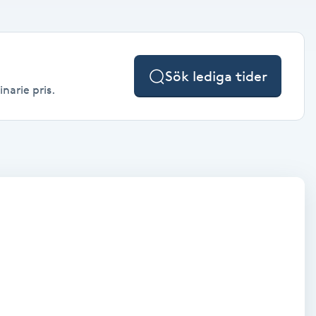
Sök lediga tider
narie pris.