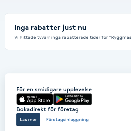
Alternativmedicin
Andningsmassage
Inga rabatter just nu
Vi hittade tyvärr inga rabatterade tider för "Ryggmassa
Ansiktslyft utan kirurgi
Aromamassage
Ashtanga Yoga
Ayurveda
För en smidigare upplevelse
Ayurvedisk Massage
Bokadirekt för företag
Läs mer
Företagsinloggning
Ansiktsbehandling djuprengörande
B