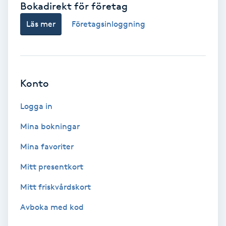
Bokadirekt för företag
Babylights
Läs mer
Företagsinloggning
Balayage
Bambumassage
Konto
Barber
Logga in
Mina bokningar
Barnklippning
Mina favoriter
BIAB
Mitt presentkort
Mitt friskvårdskort
Blowout
Avboka med kod
Bottenfärg