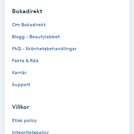
Bokadirekt
Brynformning
Om Bokadirekt
Brynfärgning
Blogg - Beautylabbet
Brynplockning
FAQ - Skönhetsbehandlingar
Fakta & Råd
Bröllopsuppsättning
C
Karriär
Support
Celluliter
Coachning
Villkor
Color correction
Etisk policy
Integritetspolicy