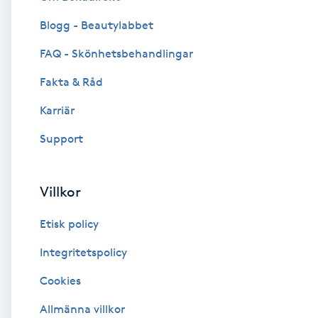
Blogg - Beautylabbet
Brynformning
FAQ - Skönhetsbehandlingar
Brynfärgning
Fakta & Råd
Brynplockning
Karriär
Support
Bröllopsuppsättning
C
Villkor
Celluliter
Etisk policy
Coachning
Integritetspolicy
Cookies
Color correction
Allmänna villkor