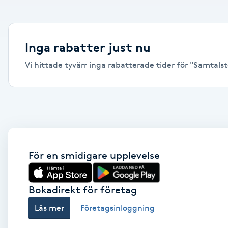
Alternativmedicin
Andningsmassage
Inga rabatter just nu
Vi hittade tyvärr inga rabatterade tider för "Samtalste
Ansiktslyft utan kirurgi
Aromamassage
Ashtanga Yoga
Ayurveda
För en smidigare upplevelse
Ayurvedisk Massage
Bokadirekt för företag
Läs mer
Företagsinloggning
Ansiktsbehandling djuprengörande
B