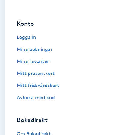
Babylights
Konto
Balayage
Logga in
Bambumassage
Mina bokningar
Mina favoriter
Barber
Mitt presentkort
Barnklippning
Mitt friskvårdskort
BIAB
Avboka med kod
Blowout
Bokadirekt
Bottenfärg
Om Bokadirekt