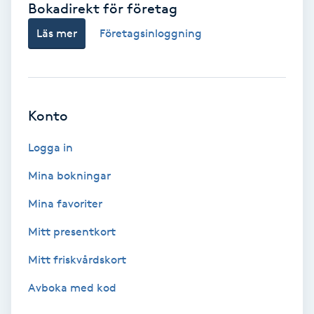
Bokadirekt för företag
Babylights
Läs mer
Företagsinloggning
Balayage
Bambumassage
Konto
Barber
Logga in
Mina bokningar
Barnklippning
Mina favoriter
BIAB
Mitt presentkort
Mitt friskvårdskort
Blowout
Avboka med kod
Bottenfärg