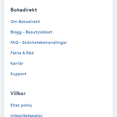
Bokadirekt
Brynformning
Om Bokadirekt
Brynfärgning
Blogg - Beautylabbet
Brynplockning
FAQ - Skönhetsbehandlingar
Fakta & Råd
Bröllopsuppsättning
C
Karriär
Support
Celluliter
Coachning
Villkor
Color correction
Etisk policy
Integritetspolicy