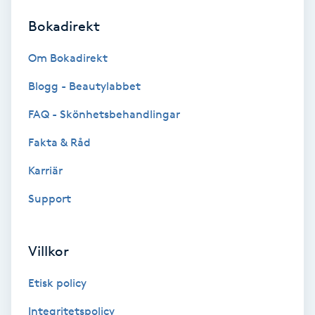
Bokadirekt
Brynformning
Om Bokadirekt
Brynfärgning
Blogg - Beautylabbet
Brynplockning
FAQ - Skönhetsbehandlingar
Fakta & Råd
Bröllopsuppsättning
C
Karriär
Support
Celluliter
Coachning
Villkor
Color correction
Etisk policy
Integritetspolicy