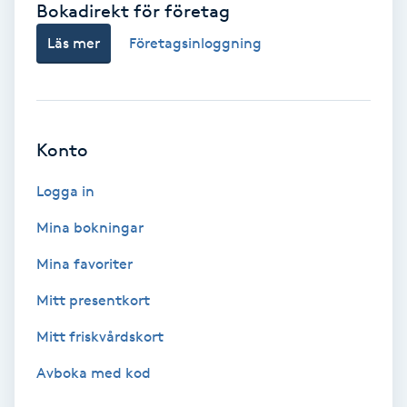
Bokadirekt för företag
Babylights
Läs mer
Företagsinloggning
Balayage
Bambumassage
Konto
Barber
Logga in
Mina bokningar
Barnklippning
Mina favoriter
BIAB
Mitt presentkort
Mitt friskvårdskort
Blowout
Avboka med kod
Bottenfärg