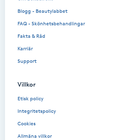
Blogg - Beautylabbet
Brynformning
FAQ - Skönhetsbehandlingar
Brynfärgning
Fakta & Råd
Brynplockning
Karriär
Support
Bröllopsuppsättning
C
Villkor
Celluliter
Etisk policy
Coachning
Integritetspolicy
Cookies
Color correction
Allmäna villkor