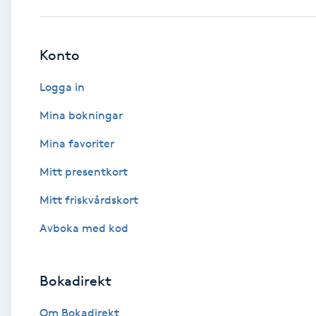
Babylights
Konto
Balayage
Logga in
Bambumassage
Mina bokningar
Mina favoriter
Barber
Mitt presentkort
Barnklippning
Mitt friskvårdskort
BIAB
Avboka med kod
Blowout
Bokadirekt
Bottenfärg
Om Bokadirekt