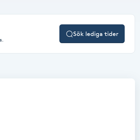
Sök lediga tider
s.