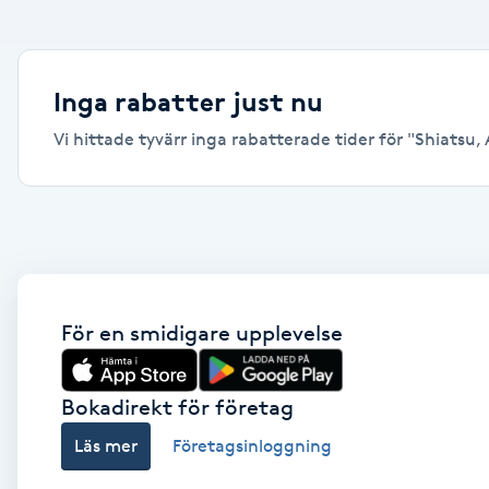
Alternativmedicin
Andningsmassage
Inga rabatter just nu
Vi hittade tyvärr inga rabatterade tider för "Shiatsu, A
Ansiktslyft utan kirurgi
Aromamassage
Ashtanga Yoga
Ayurveda
För en smidigare upplevelse
Ayurvedisk Massage
Bokadirekt för företag
Läs mer
Företagsinloggning
Ansiktsbehandling djuprengörande
B