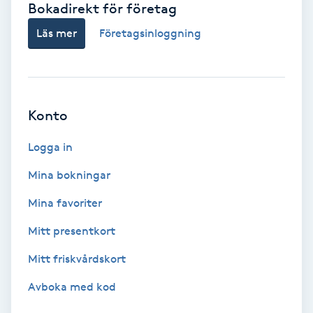
Bokadirekt för företag
Babylights
Läs mer
Företagsinloggning
Balayage
Bambumassage
Konto
Barber
Logga in
Mina bokningar
Barnklippning
Mina favoriter
BIAB
Mitt presentkort
Mitt friskvårdskort
Blowout
Avboka med kod
Bottenfärg