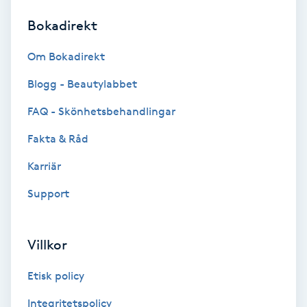
Bokadirekt
Brynformning
Om Bokadirekt
Brynfärgning
Blogg - Beautylabbet
Brynplockning
FAQ - Skönhetsbehandlingar
Fakta & Råd
Bröllopsuppsättning
C
Karriär
Support
Celluliter
Coachning
Villkor
Color correction
Etisk policy
Integritetspolicy