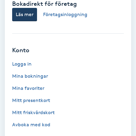
Bokadirekt för företag
Babylights
Läs mer
Företagsinloggning
Balayage
Bambumassage
Konto
Barber
Logga in
Mina bokningar
Barnklippning
Mina favoriter
BIAB
Mitt presentkort
Mitt friskvårdskort
Blowout
Avboka med kod
Bottenfärg