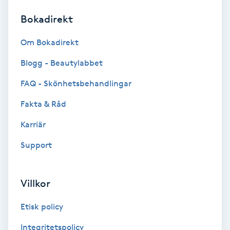
Bokadirekt
Brynformning
Om Bokadirekt
Brynfärgning
Blogg - Beautylabbet
Brynplockning
FAQ - Skönhetsbehandlingar
Fakta & Råd
Bröllopsuppsättning
C
Karriär
Support
Celluliter
Coachning
Villkor
Color correction
Etisk policy
Integritetspolicy