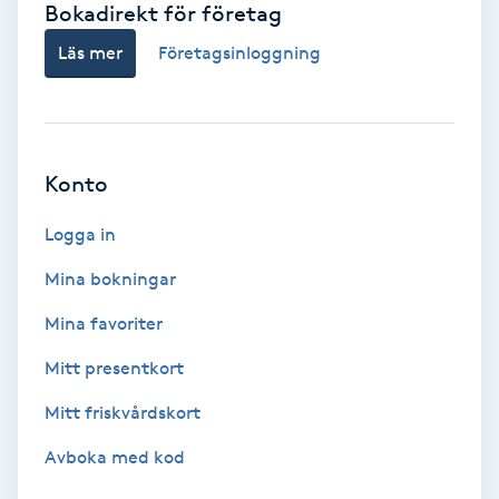
Bokadirekt för företag
Babylights
Läs mer
Företagsinloggning
Balayage
Bambumassage
Konto
Barber
Logga in
Mina bokningar
Barnklippning
Mina favoriter
BIAB
Mitt presentkort
Mitt friskvårdskort
Blowout
Avboka med kod
Bottenfärg