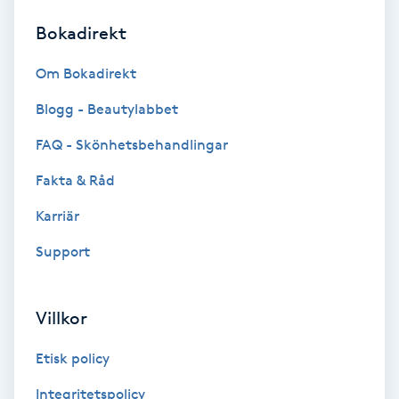
Bokadirekt
Brynformning
Om Bokadirekt
Brynfärgning
Blogg - Beautylabbet
Brynplockning
FAQ - Skönhetsbehandlingar
Fakta & Råd
Bröllopsuppsättning
C
Karriär
Support
Celluliter
Coachning
Villkor
Color correction
Etisk policy
Integritetspolicy