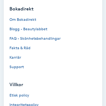
Bokadirekt
Brynformning
Om Bokadirekt
Brynfärgning
Blogg - Beautylabbet
Brynplockning
FAQ - Skönhetsbehandlingar
Fakta & Råd
Bröllopsuppsättning
C
Karriär
Support
Celluliter
Coachning
Villkor
Color correction
Etisk policy
Integritetspolicy