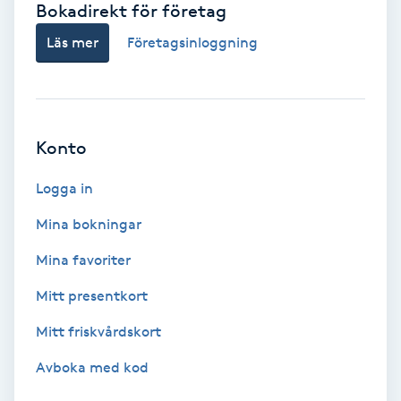
Bokadirekt för företag
Babylights
Läs mer
Företagsinloggning
Balayage
Bambumassage
Konto
Barber
Logga in
Mina bokningar
Barnklippning
Mina favoriter
BIAB
Mitt presentkort
Mitt friskvårdskort
Blowout
Avboka med kod
Bottenfärg